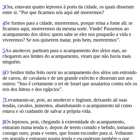
3
Ora, estavam quatro leprosos à porta da cidade, os quais disseram
entre si: “Por que ficarmos nós aqui até morrermos?
4
Se formos para a cidade, morreremos, porque reina a fome ali; se
ficarmos aqui, morreremos da mesma sorte. Vinde! Passemos ao
acampamento dos sírios; quem sabe se eles nos pouparão a vida e
viveremos? Se nos quiserem matar, pois bem, morreremos”.
5
Ao anoitecer, partiram para o acampamento dos sírios mas, ao
chegarem aos limites do acampamento, viram que não havia mais
ninguém.
6
O Senhor tinha feito ouvir no acampamento dos sírios um estrondo
de carros, de cavalaria e de um grande exército e disseram uns aos
outros: “Isso é certamente o rei de Israel que assalariou contra nós os
reis dos hiteus e dos egípcios”.
7
Levantaram-se, pois, ao anoitecer e fugiram, deixando ali suas
tendas, cavalos, jumentos, abandonando o acampamento tal como
estava e só cuidando de salvar a própria vida.
8
Os leprosos, pois, chegando à extremidade do acampamento,
entraram numa tenda e, depois de terem comido e bebido, tomaram
consigo ouro, prata e vestes, que foram esconder para si. Voltaram
em seguida e entraram noutra tenda e esconderam também o que