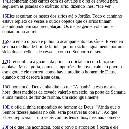
14
Escolheram dois carros com os cavalos e o rei os enviou para
seguirem as pisadas do exército sírio, dizendo-lhes: “Ide ver”.
15
Eles seguiram os rastos dos sírios até o Jordão. Todo o caminho
estava repleto de vestes e outros objetos que os sírios tinham
abandonado em sua precipitação. Os mensageiros voltaram e
contaram-no ao rei.
16
Saiu então o povo e pilhou o acampamento dos sírios. E vendeu-
se uma medida de flor de farinha por um siclo e igualmente por um
siclo duas medidas de cevada, como o Senhor o dissera.
17
O rei confiara a guarda da porta ao oficial em cujo braço se
apoiava. Mas a porta, com os empurrões do povo, caiu e o povo o
esmagou; e ele morreu, como havia predito o homem de Deus,
quando o rei descera à sua casa.
18
O homem de Deus tinha dito ao rei: “Amanhã, a esta mesma
hora, duas medidas de cevada valerão um siclo, na porta de Samaria
e uma medida de flor de farinha, um siclo igualmente”.
19
E o oficial tinha respondido ao homem de Deus: “Ainda que o
Senhor fizesse janelas no céu, seria possível tal coisa?”. Ao que
Eliseu replicara: “Tu o verás com os teus olhos, mas não comerás”.
20
Foi o que lhe aconteceu, pois o povo o atropelou à porta e ele