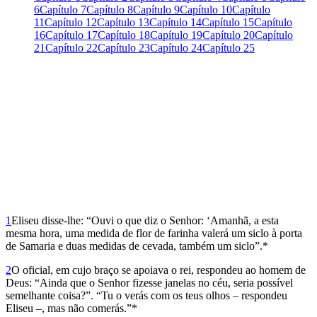
6
Capítulo 7
Capítulo 8
Capítulo 9
Capítulo 10
Capítulo
11
Capítulo 12
Capítulo 13
Capítulo 14
Capítulo 15
Capítulo
16
Capítulo 17
Capítulo 18
Capítulo 19
Capítulo 20
Capítulo
21
Capítulo 22
Capítulo 23
Capítulo 24
Capítulo 25
1
Eliseu disse-lhe: “Ouvi o que diz o Senhor: ‘Amanhã, a esta
mesma hora, uma medida de flor de farinha valerá um siclo à porta
de Samaria e duas medidas de cevada, também um siclo”.*
2
O oficial, em cujo braço se apoiava o rei, respondeu ao homem de
Deus: “Ainda que o Senhor fizesse janelas no céu, seria possível
semelhante coisa?”. “Tu o verás com os teus olhos – respondeu
Eliseu –, mas não comerás.”*