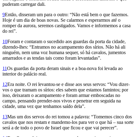
puderam carregar dali.
9
Então, disseram um para o outro: “Não está bem o que fazemos.
Hoje é um dia de boas novas. Se calarmos e esperarmos até o
romper da aurora, seremos castigados. Vamos e informemos a casa
do rei”.
10
Foram e contaram o sucedido aos guardas da porta da cidade,
dizendo-lhes: “Entramos no acampamento dos sírios. Não há ali
ninguém, nem uma voz humana sequer, só há cavalos, jumentos
amarrados e as tendas tais como foram levantadas”.
11
Os guardas da porta deram sinais e a boa-nova foi levada ao
interior do palácio real.
12
Era noite. O rei levantou-se e disse aos seus servos: “Vou dizer-
vos o que tramam os sírios: eles sabem que estamos famintos; por
isso, deixaram o acampamento e foram armar emboscadas no
campo, pensando prender-nos vivos e penetrar em seguida na
cidade, uma vez que tenhamos saído dela”.
13
Mas um dos servos do rei tomou a palavra: “Tomemos cinco dos
cavalos que nos restam e mandemo-los para ver o que há – sua sorte
será a de todo o povo de Israel que ficou e que vai perecer”.