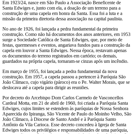
Em 1923/24, nasce em São Paulo a Associação Beneficente de
Santa Edwiges e, junto com ela, a doação de um terreno para a
construção de uma capela em honra da Santa. Essa foi a luta e a
missão da primeira diretoria dessa associação na capital paulista.
No ano de 1926, foi lançada a pedra fundamental da primeira
construção. Como não há documentos dos anos anteriores, em 1953
surge a Sociedade Católica de Santa Edwiges, que, por meio de
festas, quermesses e eventos, angariava fundos para a construção da
capela em louvor a Santa Edwiges. Nessa época, restavam apenas
os documentos do terreno registrados em cartório; os demais,
guardados na própria capela, tornaram-se cinzas após um incêndio.
Em março de 1955, foi lançada a pedra fundamental da nova
construção. Em 1957, a capela passou a pertencer à Paróquia São
João Clímaco, cujo vigário (pároco) era o Pe. Walter Morais, que se
deslocava até a capela para dirigir as reuniões.
Por decreto do Arcebispo Dom Carlos Carmelo de Vasconcellos
Cardeal Motta, em 21 de abril de 1960, foi criada a Paróquia Santa
Edwiges, cujos limites se estendem às paróquias de Nossa Senhora
Aparecida do Ipiranga, São Vicente de Paulo do Moinho Velho, São
João Clímaco, à Diocese de Santo André e à Paróquia Santo
Antônio da Vila Carioca. Esse decreto concedeu à Igreja de Santa
Edwiges todos os privilégios e responsabilidades de uma paróquia,