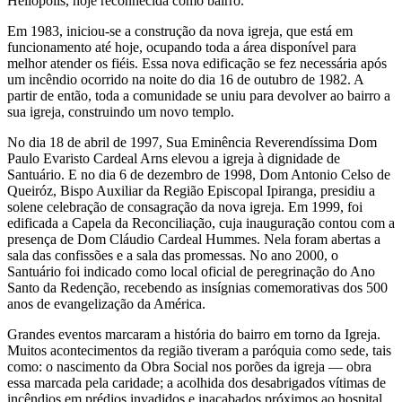
Heliópolis, hoje reconhecida como bairro.
Em 1983, iniciou-se a construção da nova igreja, que está em
funcionamento até hoje, ocupando toda a área disponível para
melhor atender os fiéis. Essa nova edificação se fez necessária após
um incêndio ocorrido na noite do dia 16 de outubro de 1982. A
partir de então, toda a comunidade se uniu para devolver ao bairro a
sua igreja, construindo um novo templo.
No dia 18 de abril de 1997, Sua Eminência Reverendíssima Dom
Paulo Evaristo Cardeal Arns elevou a igreja à dignidade de
Santuário. E no dia 6 de dezembro de 1998, Dom Antonio Celso de
Queiróz, Bispo Auxiliar da Região Episcopal Ipiranga, presidiu a
solene celebração de consagração da nova igreja. Em 1999, foi
edificada a Capela da Reconciliação, cuja inauguração contou com a
presença de Dom Cláudio Cardeal Hummes. Nela foram abertas a
sala das confissões e a sala das promessas. No ano 2000, o
Santuário foi indicado como local oficial de peregrinação do Ano
Santo da Redenção, recebendo as insígnias comemorativas dos 500
anos de evangelização da América.
Grandes eventos marcaram a história do bairro em torno da Igreja.
Muitos acontecimentos da região tiveram a paróquia como sede, tais
como: o nascimento da Obra Social nos porões da igreja — obra
essa marcada pela caridade; a acolhida dos desabrigados vítimas de
incêndios em prédios invadidos e inacabados próximos ao hospital,