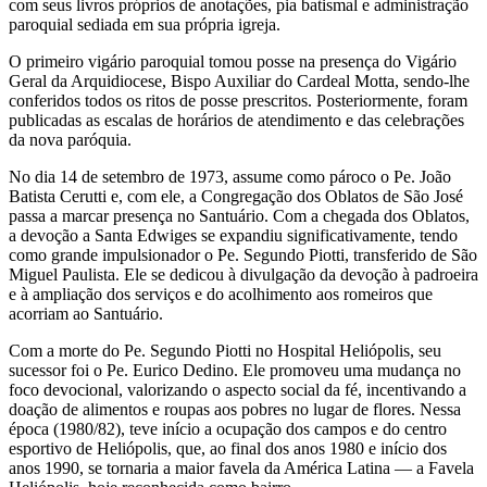
com seus livros próprios de anotações, pia batismal e administração
paroquial sediada em sua própria igreja.
O primeiro vigário paroquial tomou posse na presença do Vigário
Geral da Arquidiocese, Bispo Auxiliar do Cardeal Motta, sendo-lhe
conferidos todos os ritos de posse prescritos. Posteriormente, foram
publicadas as escalas de horários de atendimento e das celebrações
da nova paróquia.
No dia 14 de setembro de 1973, assume como pároco o Pe. João
Batista Cerutti e, com ele, a Congregação dos Oblatos de São José
passa a marcar presença no Santuário. Com a chegada dos Oblatos,
a devoção a Santa Edwiges se expandiu significativamente, tendo
como grande impulsionador o Pe. Segundo Piotti, transferido de São
Miguel Paulista. Ele se dedicou à divulgação da devoção à padroeira
e à ampliação dos serviços e do acolhimento aos romeiros que
acorriam ao Santuário.
Com a morte do Pe. Segundo Piotti no Hospital Heliópolis, seu
sucessor foi o Pe. Eurico Dedino. Ele promoveu uma mudança no
foco devocional, valorizando o aspecto social da fé, incentivando a
doação de alimentos e roupas aos pobres no lugar de flores. Nessa
época (1980/82), teve início a ocupação dos campos e do centro
esportivo de Heliópolis, que, ao final dos anos 1980 e início dos
anos 1990, se tornaria a maior favela da América Latina — a Favela