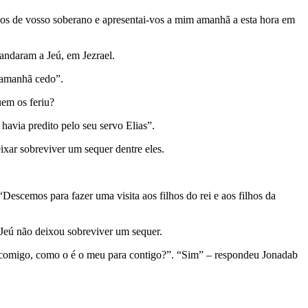
lhos de vosso soberano e apresentai-vos a mim amanhã a esta hora em
andaram a Jeú, em Jezrael.
é amanhã cedo”.
uem os feriu?
havia predito pelo seu servo Elias”.
eixar sobreviver um sequer dentre eles.
escemos para fazer uma visita aos filhos do rei e aos filhos da
 Jeú não deixou sobreviver um sequer.
ra comigo, como o é o meu para contigo?”. “Sim” – respondeu Jonadab