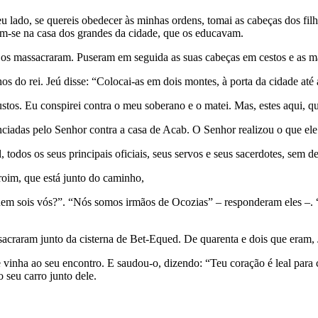
eu lado, se quereis obedecer às minhas ordens, tomai as cabeças dos fi
vam-se na casa dos grandes da cidade, que os educavam.
e os massacraram. Puseram em seguida as suas cabeças em cestos e as m
os do rei. Jeú disse: “Colocai-as em dois montes, à porta da cidade at
stos. Eu conspirei contra o meu soberano e o matei. Mas, estes aqui, q
iadas pelo Senhor contra a casa de Acab. O Senhor realizou o que ele 
todos os seus principais oficiais, seus servos e seus sacerdotes, sem d
im, que está junto do caminho,
uem sois vós?”. “Nós somos irmãos de Ocozias” – responderam eles –. “D
acraram junto da cisterna de Bet-Equed. De quarenta e dois que eram,
e vinha ao seu encontro. E saudou-o, dizendo: “Teu coração é leal pa
 seu carro junto dele.