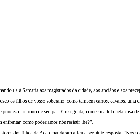
mandou-a à Samaria aos magistrados da cidade, aos anciãos e aos precep
vosco os filhos de vosso soberano, como também carros, cavalos, uma ci
 e ponde-o no trono de seu pai. Em seguida, começai a luta pela casa d
 enfrentar, como poderíamos nós resistir-lhe?”.
eptores dos filhos de Acab mandaram a Jeú a seguinte resposta: “Nós so