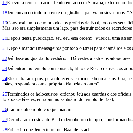
17
E levou-o em seu carro. Tendo entrado em Samaria, exterminou tod
18
Jeú convocou todo o povo e dirigiu-lhe a palavra nestes termos: “A
19
Convocai junto de mim todos os profetas de Baal, todos os seus fiéi
Mas isso era simplesmente um laço, para destruir todos os adoradores
20
Depois dessa publicação, Jeú deu esta ordem: “Publicai uma assem
21
Depois mandou mensageiros por todo o Israel para chamá-los e os 
22
Jeú disse ao guarda do vestiário: “Dá vestes a todos os adoradores d
23
Jeú entrou no templo com Jonadab, filho de Recab e disse aos ad
24
Eles entraram, pois, para oferecer sacrifícios e holocaustos. Ora, 
mãos, responderá com a própria vida pela do outro”.
25
Terminados os holocaustos, ordenou Jeú aos guardas e aos oficiais: 
fora os cadáveres, entraram no santuário do templo de Baal,
26
tiraram dali o ídolo e o queimaram.
27
Derrubaram a estela de Baal e demoliram o templo, transformando-
28
Foi assim que Jeú exterminou Baal de Israel.