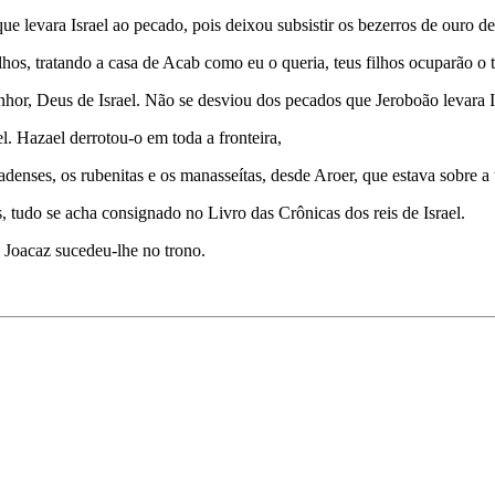
e levara Israel ao pecado, pois deixou subsistir os bezerros de ouro de
hos, tratando a casa de Acab como eu o queria, teus filhos ocuparão o t
nhor, Deus de Israel. Não se desviou dos pecados que Jeroboão levara I
l. Hazael derrotou-o em toda a fronteira,
denses, os rubenitas e os manasseítas, desde Aroer, que estava sobre a t
os, tudo se acha consignado no Livro das Crônicas dos reis de Israel.
 Joacaz sucedeu-lhe no trono.