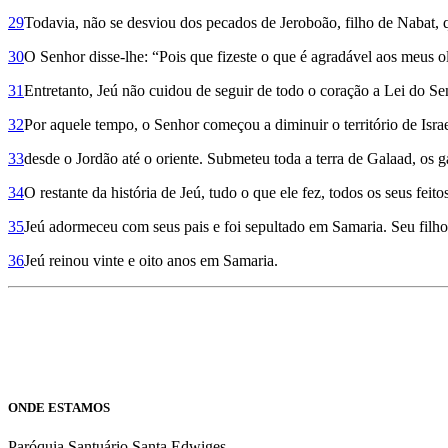
29
Todavia, não se desviou dos pecados de Jeroboão, filho de Nabat, qu
30
O Senhor disse-lhe: “Pois que fizeste o que é agradável aos meus ol
31
Entretanto, Jeú não cuidou de seguir de todo o coração a Lei do Se
32
Por aquele tempo, o Senhor começou a diminuir o território de Israe
33
desde o Jordão até o oriente. Submeteu toda a terra de Galaad, os ga
34
O restante da história de Jeú, tudo o que ele fez, todos os seus feit
35
Jeú adormeceu com seus pais e foi sepultado em Samaria. Seu filho
36
Jeú reinou vinte e oito anos em Samaria.
ONDE ESTAMOS
Paróquia Santuário Santa Edwiges