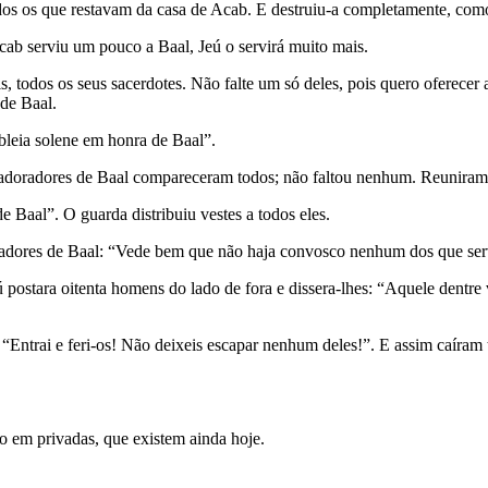
os os que restavam da casa de Acab. E destruiu-a completamente, como 
cab serviu um pouco a Baal, Jeú o servirá muito mais.
s, todos os seus sacerdotes. Não falte um só deles, pois quero oferecer 
 de Baal.
bleia solene em honra de Baal”.
adoradores de Baal compareceram todos; não faltou nenhum. Reuniram-s
e Baal”. O guarda distribuiu vestes a todos eles.
oradores de Baal: “Vede bem que não haja convosco nenhum dos que se
Jeú postara oitenta homens do lado de fora e dissera-lhes: “Aquele dent
“Entrai e feri-os! Não deixeis escapar nenhum deles!”. E assim caíram t
o em privadas, que existem ainda hoje.