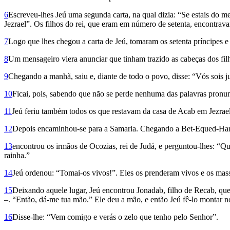
6
Escreveu-lhes Jeú uma segunda carta, na qual dizia: “Se estais do m
Jezrael”. Os filhos do rei, que eram em número de setenta, encontra
7
Logo que lhes chegou a carta de Jeú, tomaram os setenta príncipes 
8
Um mensageiro viera anunciar que tinham trazido as cabeças dos filh
9
Chegando a manhã, saiu e, diante de todo o povo, disse: “Vós sois ju
10
Ficai, pois, sabendo que não se perde nenhuma das palavras pronunc
11
Jeú feriu também todos os que restavam da casa de Acab em Jezrael, 
12
Depois encaminhou-se para a Samaria. Chegando a Bet-Equed-Haro
13
encontrou os irmãos de Ocozias, rei de Judá, e perguntou-lhes: “Q
rainha.”
14
Jeú ordenou: “Tomai-os vivos!”. Eles os prenderam vivos e os mass
15
Deixando aquele lugar, Jeú encontrou Jonadab, filho de Recab, qu
–. “Então, dá-me tua mão.” Ele deu a mão, e então Jeú fê-lo montar no
16
Disse-lhe: “Vem comigo e verás o zelo que tenho pelo Senhor”.