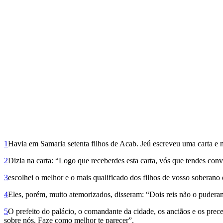
1
Havia em Samaria setenta filhos de Acab. Jeú escreveu uma carta e 
2
Dizia na carta: “Logo que receberdes esta carta, vós que tendes con
3
escolhei o melhor e o mais qualificado dos filhos de vosso soberano
4
Eles, porém, muito atemorizados, disseram: “Dois reis não o puderam
5
O prefeito do palácio, o comandante da cidade, os anciãos e os prec
sobre nós. Faze como melhor te parecer”.