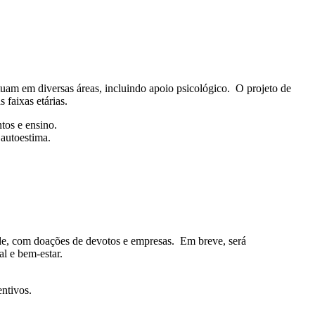
am em diversas áreas, incluindo apoio psicológico. ​ O projeto de
aixas etárias. ​
os e ensino. ​
autoestima. ​
e, com doações de devotos e empresas. ​ Em breve, será
e bem-estar. ​
tivos. ​