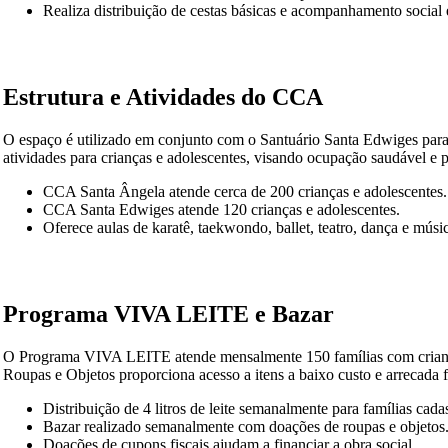
Realiza distribuição de cestas básicas e acompanhamento social e
Estrutura e Atividades do CCA
O espaço é utilizado em conjunto com o Santuário Santa Edwiges para a
atividades para crianças e adolescentes, visando ocupação saudável e pr
CCA Santa Ângela atende cerca de 200 crianças e adolescentes. 
CCA Santa Edwiges atende 120 crianças e adolescentes. ​
Oferece aulas de karatê, taekwondo, ballet, teatro, dança e música
Programa VIVA LEITE e Bazar
O Programa VIVA LEITE atende mensalmente 150 famílias com crianças 
Roupas e Objetos proporciona acesso a itens a baixo custo e arrecada fu
Distribuição de 4 litros de leite semanalmente para famílias cadast
Bazar realizado semanalmente com doações de roupas e objetos. 
Doações de cupons fiscais ajudam a financiar a obra social. ​