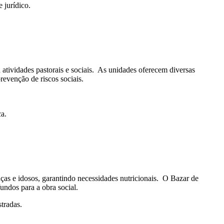
 jurídico.
tividades pastorais e sociais. ​ As unidades oferecem diversas
evenção de riscos sociais. ​
​
. ​
e idosos, garantindo necessidades nutricionais. ​ O Bazar de
ndos para a obra social. ​
radas. ​
​