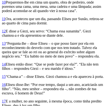
10
Preparemos-lhe em cima um quarto, obra de pedreiro, onde
poremos uma cama, uma mesa, uma cadeira e uma lâmpada; assim
poderá acomodar-se ali quando vier à nossa casa”.
11
Ora, aconteceu que um dia, passando Eliseu por Sunão, retirou-se
ao quarto de cima para dormir.
12
E disse a Giezi, seu servo: “Chama essa sunamita”. Giezi
chamou-a e ela apresentou-se diante dele.
13
“Pergunta-lhe – disse Eliseu – o que posso fazer por ela em
reconhecimento do desvelo com que nos tem tratado. Talvez ela
queira que se fale ao rei ou ao general do exército sobre algum
negócio seu.” “Eu habito no meio de meu povo” – respondeu ela.
14
Eliseu então disse: “Que se pode fazer por ela?”. “Ela não tem
filhos – respondeu Giezi – e seu marido é idoso.”
15
“Chama-a’’ – disse Eliseu. Giezi chamou-a e ela apareceu à porta.
16
Eliseu disse-lhe: “Por esse tempo, daqui a um ano, acariciarás um
filho”. “Não, meu senhor – respondeu ela –, não zombes de tua
escrava, ó homem de Deus!”
17
E a mulher, no ano seguinte, à mesma época, como tinha predito
Eliseu, deu à luz um filho.