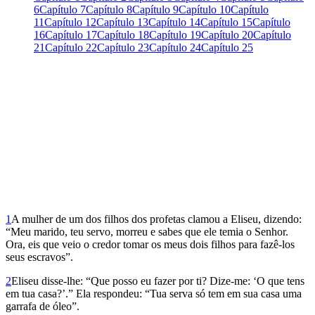
6
Capítulo 7
Capítulo 8
Capítulo 9
Capítulo 10
Capítulo
11
Capítulo 12
Capítulo 13
Capítulo 14
Capítulo 15
Capítulo
16
Capítulo 17
Capítulo 18
Capítulo 19
Capítulo 20
Capítulo
21
Capítulo 22
Capítulo 23
Capítulo 24
Capítulo 25
1
A mulher de um dos filhos dos profetas clamou a Eliseu, dizendo:
“Meu marido, teu servo, morreu e sabes que ele temia o Senhor.
Ora, eis que veio o credor tomar os meus dois filhos para fazê-los
seus escravos”.
2
Eliseu disse-lhe: “Que posso eu fazer por ti? Dize-me: ‘O que tens
em tua casa?’.” Ela respondeu: “Tua serva só tem em sua casa uma
garrafa de óleo”.