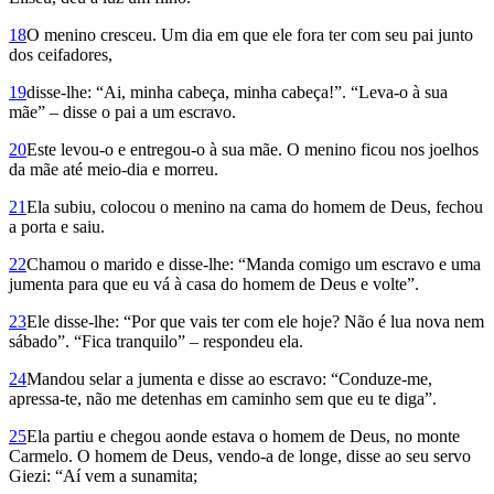
18
O menino cresceu. Um dia em que ele fora ter com seu pai junto
dos ceifadores,
19
disse-lhe: “Ai, minha cabeça, minha cabeça!”. “Leva-o à sua
mãe” – disse o pai a um escravo.
20
Este levou-o e entregou-o à sua mãe. O menino ficou nos joelhos
da mãe até meio-dia e morreu.
21
Ela subiu, colocou o menino na cama do homem de Deus, fechou
a porta e saiu.
22
Chamou o marido e disse-lhe: “Manda comigo um escravo e uma
jumenta para que eu vá à casa do homem de Deus e volte”.
23
Ele disse-lhe: “Por que vais ter com ele hoje? Não é lua nova nem
sábado”. “Fica tranquilo” – respondeu ela.
24
Mandou selar a jumenta e disse ao escravo: “Conduze-me,
apressa-te, não me detenhas em caminho sem que eu te diga”.
25
Ela partiu e chegou aonde estava o homem de Deus, no monte
Carmelo. O homem de Deus, vendo-a de longe, disse ao seu servo
Giezi: “Aí vem a suna­mita;