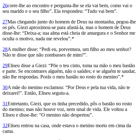
26
corre-lhe ao encontro e pergunta-lhe se ela vai bem, como vai o
seu marido e o seu filho”. Ela respondeu: “Tudo vai bem”.
27
Mas chegando junto do homem de Deus na montanha, pegou-lhe
os pés. Giezi aproximou-se para afastá-la, mas o homem de Deus
disse-lhe: “Deixa-a; sua alma está cheia de amargura e o Senhor me
oculta o motivo, nada me revelou”.*
28
A mulher disse: “Pedi eu, porventura, um filho ao meu senhor?
Não te disse que não zombasses de mim?”.
29
Eliseu disse a Giezi: “Põe o teu cinto, toma na mão o meu bastão
e parte. Se encontrares alguém, não o saúdes; e se alguém te saudar,
não lhe respondas. Porás o meu bastão no rosto do menino”.*
30
A mãe do menino exclamou: “Por Deus e pela tua vida, não te
deixarei!”. Então, Eliseu seguiu-a.
31
Entretanto, Giezi, que os tinha precedido, pôs o bastão no rosto
do menino; mas não houve voz, nem sinal de vida. Ele voltou a
Eliseu e disse-lhe: “O menino não despertou”.
32
Eliseu entrou na casa, onde estava o menino morto em cima da
cama.