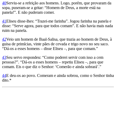
40
Serviu-se a refeição aos homens. Logo, porém, que provaram da
sopa, puseram-se a gritar: “Homem de Deus, a morte está na
panela!”. E não puderam comer.
41
Eliseu disse-lhes: “Trazei-me farinha”. Jogou farinha na panela e
disse: “Serve agora, para que todos comam”. E não havia mais nada
ruim na panela.
42
Veio um homem de Baal-Salisa, que trazia ao homem de Deus, à
guisa de primícias, vinte pães de cevada e trigo novo no seu saco.
“Dá-os a esses homens – disse Eliseu –, para que comam.”
43
Seu servo respondeu: “Como poderei servir com isso a cem
pessoas?”. “Dá-os a esses homens – repetiu Eliseu –, para que
comam. Eis o que diz o Senhor: ‘Comerão e ainda sobrará’.”
44
E deu-os ao povo. Comeram e ainda sobrou, como o Senhor tinha
dito.*