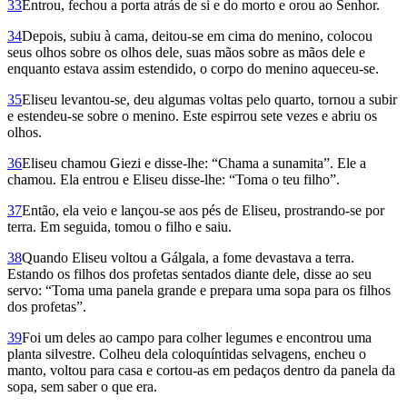
33
Entrou, fechou a porta atrás de si e do morto e orou ao Senhor.
34
Depois, subiu à cama, deitou-se em cima do menino, colocou
seus olhos sobre os olhos dele, suas mãos sobre as mãos dele e
enquanto estava assim estendido, o corpo do menino aqueceu-se.
35
Eliseu levantou-se, deu algumas voltas pelo quarto, tornou a subir
e estendeu-se sobre o menino. Este espirrou sete vezes e abriu os
olhos.
36
Eliseu chamou Giezi e disse-lhe: “Chama a sunamita”. Ele a
chamou. Ela entrou e Eliseu disse-lhe: “Toma o teu filho”.
37
Então, ela veio e lançou-se aos pés de Eliseu, prostrando-se por
terra. Em seguida, tomou o filho e saiu.
38
Quando Eliseu voltou a Gálgala, a fome devastava a terra.
Estando os filhos dos profetas sentados diante dele, disse ao seu
servo: “Toma uma panela grande e prepara uma sopa para os filhos
dos profetas”.
39
Foi um deles ao campo para colher legumes e encontrou uma
planta silvestre. Colheu dela coloquíntidas selvagens, encheu o
manto, voltou para casa e cortou-as em pedaços dentro da panela da
sopa, sem saber o que era.