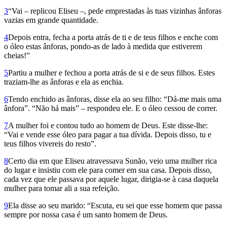
3
“Vai – replicou Eliseu –, pede emprestadas às tuas vizinhas ânforas
vazias em grande quantidade.
4
Depois entra, fecha a porta atrás de ti e de teus filhos e enche com
o óleo estas ânforas, pondo-as de lado à medida que estiverem
cheias!”
5
Partiu a mulher e fechou a porta atrás de si e de seus filhos. Estes
traziam-lhe as ânforas e ela as enchia.
6
Tendo enchido as ânforas, disse ela ao seu filho: “Dá-me mais uma
ânfora”. “Não há mais” – respondeu ele. E o óleo cessou de correr.
7
A mulher foi e contou tudo ao homem de Deus. Este disse-lhe:
“Vai e vende esse óleo para pagar a tua dívida. Depois disso, tu e
teus filhos vivereis do resto”.
8
Certo dia em que Eliseu atravessava Sunão, veio uma mulher rica
do lugar e insistiu com ele para comer em sua casa. Depois disso,
cada vez que ele passava por aquele lugar, dirigia-se à casa daquela
mulher para tomar ali a sua refeição.
9
Ela disse ao seu marido: “Escuta, eu sei que esse homem que passa
sempre por nossa casa é um santo homem de Deus.