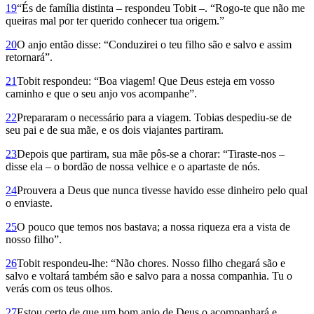
19
“És de família distinta – respondeu Tobit –. “Rogo-te que não me
queiras mal por ter querido conhecer tua origem.”
20
O anjo então disse: “Conduzirei o teu filho são e salvo e assim
retornará”.
21
Tobit respondeu: “Boa viagem! Que Deus esteja em vosso
caminho e que o seu anjo vos acompanhe”.
22
Prepararam o necessário para a viagem. Tobias despediu-se de
seu pai e de sua mãe, e os dois viajantes partiram.
23
Depois que partiram, sua mãe pôs-se a chorar: “Tiraste-nos –
disse ela – o bordão de nossa velhice e o apartaste de nós.
24
Prouvera a Deus que nunca tivesse havido esse dinheiro pelo qual
o enviaste.
25
O pouco que temos nos bastava; a nossa riqueza era a vista de
nosso filho”.
26
Tobit respondeu-lhe: “Não chores. Nosso filho chegará são e
salvo e voltará também são e salvo para a nossa companhia. Tu o
verás com os teus olhos.
27
Estou certo de que um bom anjo de Deus o acompanhará e