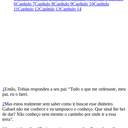
6
Capítulo 7
Capítulo 8
Capítulo 9
Capítulo 10
Capítulo
11
Capítulo 12
Capítulo 13
Capítulo 14
1
Então, Tobias respondeu a seu pai: “Tudo o que me ordenaste, meu
pai, eu o farei.
2
Mas estou realmente sem saber como ir buscar esse dinheiro.
Gabael não me conhece e eu tampouco o conheço. Que sinal lhe hei
de dar? Não conheço nem mesmo o caminho por onde ir a essa
terra”.