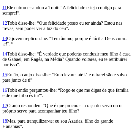
11
Ele entrou e saudou a Tobit: “A felicidade esteja contigo para
sempre!”.
12
Tobit disse-lhe: “Que felicidade posso eu ter ainda? Estou nas
trevas, sem poder ver a luz do céu”.
13
O jovem replicou-lhe: “Tem ânimo, porque é fácil a Deus curar-
te!”.*
14
Tobit disse-lhe: “É verdade que poderás conduzir meu filho à casa
de Gabael, em Ragés, na Média? Quando voltares, eu te retribuirei
por isso”.
15
Então, o anjo disse-lhe: “Eu o levarei até lá e o trarei são e salvo
para junto de ti”.
16
Tobit então perguntou-lhe: “Rogo-te que me digas de que família
e de que tribo és tu?”.
17
O anjo respondeu: “Que é que procuras: a raça do servo ou o
próprio servo para acompanhar teu filho?
18
Mas, para tranquilizar-te: eu sou Azarias, filho do grande
Hananias”.