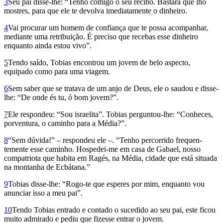
3
Seu pai disse-lhe: “Tenho comigo o seu recibo. Bastará que lho
mostres, para que ele te devolva imediatamente o dinheiro.
4
Vai procurar um homem de confiança que te possa acompanhar,
mediante uma retribuição. É preciso que recebas esse dinheiro
enquanto ainda estou vivo”.
5
Tendo saído, Tobias encontrou um jovem de belo aspecto,
equipado como para uma viagem.
6
Sem saber que se tratava de um anjo de Deus, ele o saudou e disse-
lhe: “De onde és tu, ó bom jovem?”.
7
Ele respondeu: “Sou israelita”. Tobias perguntou-lhe: “Conheces,
porventura, o caminho para a Média?”.
8
“Sem dúvida!” – respondeu ele –. “Tenho percorrido fre­quen­
temente esse caminho. Hospedei-me em casa de Gabael, nosso
compatriota que habita em Ragés, na Média, cidade que está situada
na montanha de Ecbátana.”
9
Tobias disse-lhe: “Rogo-te que esperes por mim, enquanto vou
anunciar isso a meu pai”.
10
Tendo Tobias entrado e contado o sucedido ao seu pai, este ficou
muito admirado e pediu que fizesse entrar o jovem.