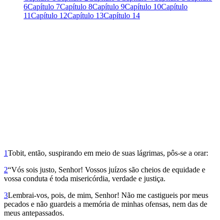
6
Capítulo 7
Capítulo 8
Capítulo 9
Capítulo 10
Capítulo
11
Capítulo 12
Capítulo 13
Capítulo 14
1
Tobit, então, suspirando em meio de suas lágrimas, pôs-se a orar:
2
“Vós sois justo, Senhor! Vossos juízos são cheios de equidade e
vossa conduta é toda misericórdia, verdade e justiça.
3
Lembrai-vos, pois, de mim, Senhor! Não me cas­tigueis por meus
pecados e não guardeis a memória de minhas ofensas, nem das de
meus antepassados.