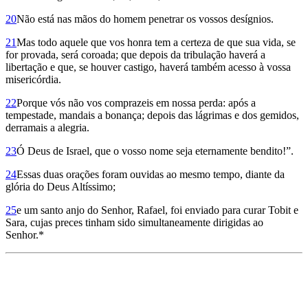
20
Não está nas mãos do homem penetrar os vossos desígnios.
21
Mas todo aquele que vos honra tem a certeza de que sua vida, se
for provada, será coroada; que depois da tribulação haverá a
libertação e que, se houver castigo, haverá também acesso à vossa
misericórdia.
22
Porque vós não vos comprazeis em nossa perda: após a
tempestade, mandais a bonança; depois das lágrimas e dos gemidos,
derramais a alegria.
23
Ó Deus de Israel, que o vosso nome seja eternamente bendito!”.
24
Essas duas orações foram ouvidas ao mesmo tempo, diante da
glória do Deus Altíssimo;
25
e um santo anjo do Senhor, Rafael, foi enviado para curar Tobit e
Sara, cujas preces tinham sido simultaneamente dirigidas ao
Senhor.*