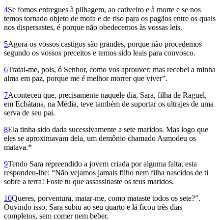
4
Se fomos entregues à pilhagem, ao cativeiro e à morte e se nos
temos tornado objeto de mofa e de riso para os pagãos entre os quais
nos dispersastes, é porque não obedecemos às vossas leis.
5
Agora os vossos castigos são grandes, porque não procedemos
segundo os vossos preceitos e temos sido leais para convosco.
6
Tratai-me, pois, ó Senhor, como vos aprouver; mas recebei a minha
alma em paz, porque me é melhor morrer que viver”.
7
Aconteceu que, precisamente naquele dia, Sara, filha de Raguel,
em Ecbátana, na Média, teve também de suportar os ultrajes de uma
serva de seu pai.
8
Ela tinha sido dada sucessivamente a sete maridos. Mas logo que
eles se aproximavam dela, um demônio chamado Asmodeu os
matava.*
9
Tendo Sara repreendido a jovem criada por alguma falta, esta
respondeu-lhe: “Não vejamos jamais filho nem filha nascidos de ti
sobre a terra! Foste tu que assassinaste os teus maridos.
10
Queres, porventura, matar-me, como mataste todos os sete?”.
Ouvindo isso, Sara subiu ao seu quarto e lá ficou três dias
completos, sem comer nem beber.