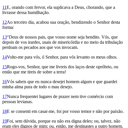
11
E, orando com fervor, ela suplicava a Deus, chorando, que a
livrasse dessa humilhação.
12
Ao terceiro dia, acabou sua oração, bendizendo o Senhor desta
forma:
13
“Deus de nossos pais, que vosso nome seja bendito. Vós, que
depois de vos irardes, usais de misericórdia e no meio da tribulação
perdoais os pecados aos que vos invocam.
14
Volto-me para vós, ó Senhor, para vós levanto os meus olhos.
15
Rogo-vos, Senhor, que me livreis dos laços deste opróbrio, ou
então que me tireis de sobre a terra!
16
Vós sabeis que eu nunca desejei homem algum e que guardei
minha alma pura de todo o mau desejo.
17
Nunca frequentei lugares de prazer nem tive comércio com
pessoas levianas.
18
E se consenti em casar-me, foi por vosso temor e não por paixão.
19
Foi, sem dúvida, porque eu não era digna deles; ou, talvez, não
eram eles dignos de mim; ou, então, me destinastes a outro homem.