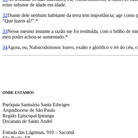
reino subsiste de idade em idade.
32
Diante dele nenhum habitante da terra tem importância; age como qu
“Que fazeis aí?”.*
33
Nesse mesmo instante a razão me foi restituída, com o brilho de mi
meu poder achou-se aumentado.*
34
Agora, eu, Nabucodonosor, louvo, exalto e glorifico o rei do céu, 
ONDE ESTAMOS
Paróquia Santuário Santa Edwiges
Arquidiocese de São Paulo
Região Episcopal Ipiranga
Decanato de Santo André
Estrada das Lágrimas, 910 – Sacomã
São Paulo, SP