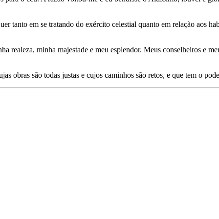
er tanto em se tratando do exército celestial quanto em relação aos ha
nha rea­leza, minha majestade e meu esplendor. Meus conselheiros e meu
cujas obras são todas justas e cujos caminhos são retos, e que tem o p