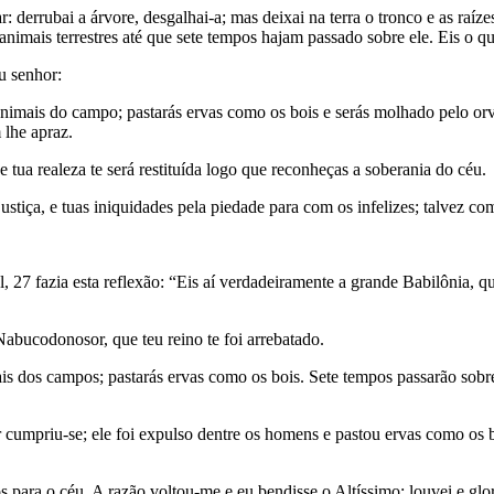
r: derrubai a árvore, desgalhai-a; mas deixai na terra o tronco e as raí
mais terrestres até que sete tempos hajam passado sobre ele. Eis o que 
eu senhor:
 animais do campo; pastarás ervas como os bois e serás molhado pelo orv
 lhe apraz.
e tua realeza te será restituída logo que reconheças a soberania do céu.
 justiça, e tuas iniquidades pela piedade para com os infelizes; talvez 
l, 27 fazia esta reflexão: “Eis aí verdadeiramente a grande Babilônia, 
abucodonosor, que teu reino te foi arrebatado.
ais dos campos; pastarás ervas como os bois. Sete tempos passarão sobre
priu-se; ele foi expulso dentre os homens e pastou ervas como os bo
 para o céu. A razão voltou-me e eu bendisse o Altíssimo; louvei e glo