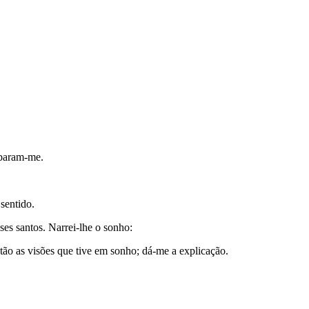
rbaram-me.
sentido.
es santos. Narrei-lhe o sonho:
ntão as visões que tive em sonho; dá-me a explicação.