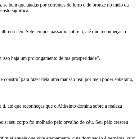
zes, se bem que atadas por correntes de ferro e de bronze no meio da
isto significa:
alho do céu. Sete tempos passarão sobre ti, até que reconheças o
com isso haja um prolongamento de tua prosperidade”.
que cons­truí para fazer dela uma mansão real por meu poder soberano,
 ti, até que reconheças que o Altíssimo domina sobre a realeza
is; seu corpo foi molhado pelo orvalho do céu. Seu pêlo cresceu
rifiquei aquele que vive eternamente, cuja dominação é perpétua, cujo