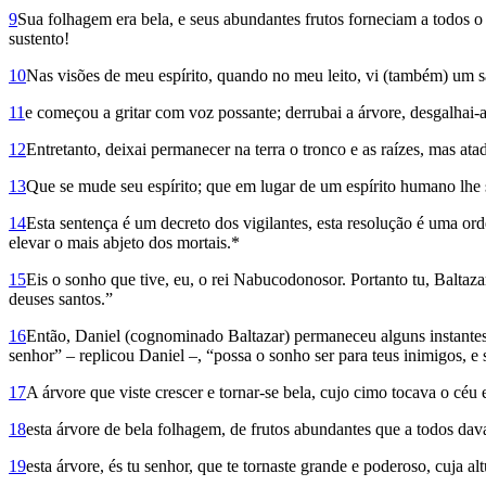
9
Sua folhagem era bela, e seus abundantes frutos forneciam a todos o
sustento!
10
Nas visões de meu espírito, quando no meu leito, vi (também) um sa
11
e começou a gritar com voz possante; derrubai a árvore, desgalhai-a
12
Entretanto, deixai permanecer na terra o tronco e as raízes, mas at
13
Que se mude seu espírito; que em lugar de um espírito humano lhe 
14
Esta sentença é um decreto dos vigilantes, esta resolução é uma or
elevar o mais abjeto dos mortais.*
15
Eis o sonho que tive, eu, o rei Nabucodonosor. Portanto tu, Baltaza
deuses santos.”
16
Então, Daniel (cognominado Baltazar) permaneceu alguns instantes 
senhor” – replicou Daniel –, “possa o sonho ser para teus inimigos, e 
17
A árvore que viste crescer e tornar-se bela, cujo cimo tocava o céu e
18
esta árvore de bela folhagem, de frutos abundantes que a todos dav
19
esta árvore, és tu senhor, que te tornaste grande e poderoso, cuja al