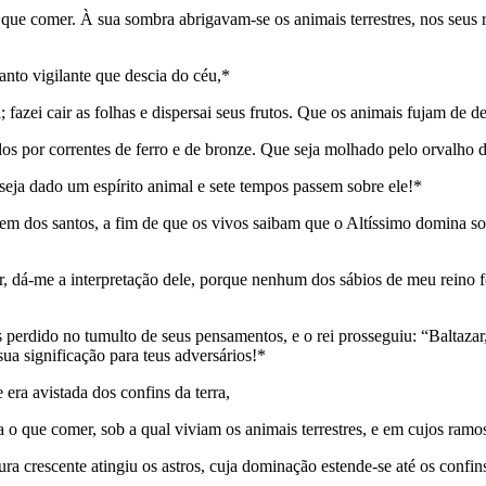
 que comer. À sua sombra abrigavam-se os animais terrestres, nos seus 
nto vigilante que descia do céu,*
; fazei cair as fo­lhas e dispersai seus frutos. Que os animais fujam de
ados por correntes de ferro e de bronze. Que seja molhado pelo orvalho 
seja dado um espírito animal e sete tempos passem sobre ele!*
dem dos santos, a fim de que os vivos saibam que o Altíssimo domina so
r, dá-me a interpretação dele, porque nenhum dos sábios de meu reino fo
perdido no tumulto de seus pensamentos, e o rei prosseguiu: “Baltazar,
sua significação para teus adversários!*
 era avistada dos confins da terra,
a o que comer, sob a qual viviam os animais terrestres, e em cujos ramo
tura crescente atingiu os astros, cuja dominação estende-se até os confins