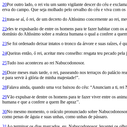
20
Por outro lado, o rei viu um santo vigilante descer do céu e exclama
erva do campo. Que seja molhado pelo orvalho do céu e viva com os ani
21
trata-se aí, ó rei, de um decreto do Altíssimo concernente ao rei, m
22
eles te expulsarão de entre os homens para te fazer habitar com os
domínio do Altíssimo sobre a realeza humana o qual a confere a quem
23
Se foi ordenado deixar intatos o tronco da árvore e suas raízes, é qu
24
Queiras então, ó rei, aceitar meu conselho: resgata teu pecado pela
25
Tudo isso aconteceu ao rei Nabucodonosor.
26
Doze meses mais tarde, o rei, passeando nos terraços do palácio rea
e para servir à glória de minha majestade!”.
28
Falava ainda, quando uma voz baixou do céu: “Anunciam a ti, rei N
29
Vão expulsar-te dentre os homens para te fazer viver entre os anim
humana e que a confere a quem lhe apraz’’.
30
No mesmo momento, o oráculo pronunciado sobre Nabucodonosor cum
como penas de águia e suas unhas, como unhas de pássaro.
31
Ao terminar os dias marcados, eu, Nabucodonosor, levantei os olhos