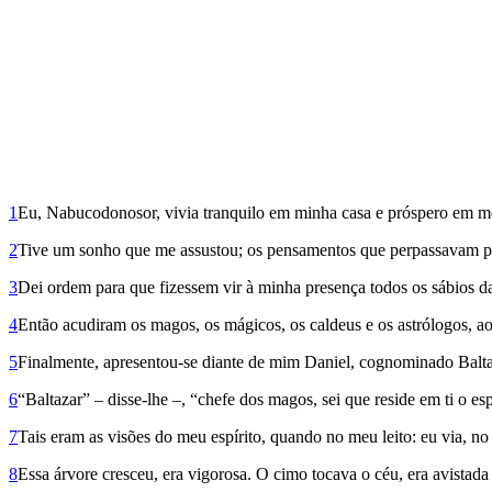
1
Eu, Nabucodonosor, vivia tranquilo em minha casa e próspero em m
2
Tive um sonho que me assustou; os pensamentos que perpassavam pe
3
Dei ordem para que fizessem vir à minha presença todos os sábios d
4
Então acudiram os magos, os mágicos, os caldeus e os astrólogos, ao
5
Finalmente, apresentou-se diante de mim Daniel, cognominado Baltaz
6
“Baltazar” – disse-lhe –, “chefe dos magos, sei que reside em ti o e
7
Tais eram as visões do meu espírito, quando no meu leito: eu via, no
8
Essa árvore cresceu, era vigorosa. O cimo tocava o céu, era avistada 