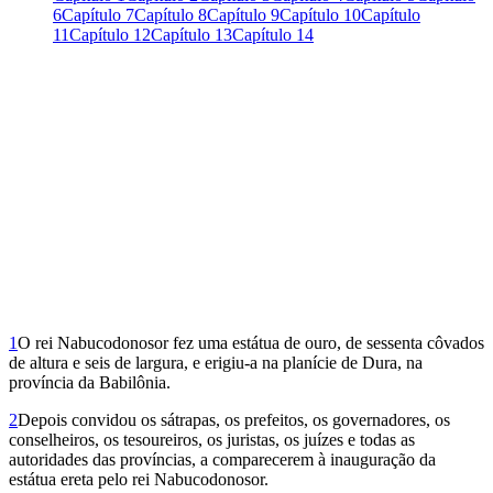
6
Capítulo 7
Capítulo 8
Capítulo 9
Capítulo 10
Capítulo
11
Capítulo 12
Capítulo 13
Capítulo 14
1
O rei Nabucodonosor fez uma estátua de ouro, de sessenta côvados
de altura e seis de largura, e erigiu-a na planície de Dura, na
província da Babilônia.
2
Depois convidou os sátrapas, os prefeitos, os governadores, os
conselheiros, os tesoureiros, os juristas, os juízes e todas as
autoridades das províncias, a comparecerem à inauguração da
estátua ereta pelo rei Nabucodonosor.