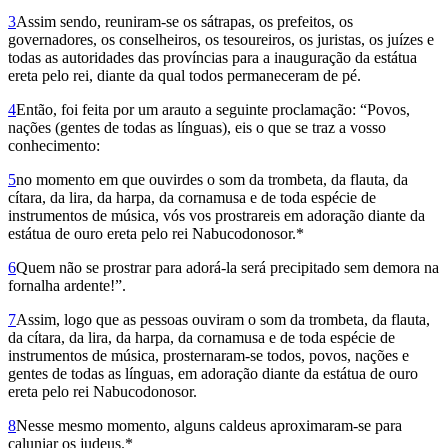
3
Assim sendo, reuniram-se os sátrapas, os prefeitos, os
governadores, os conselheiros, os tesoureiros, os juristas, os juízes e
todas as autoridades das províncias para a inauguração da estátua
ereta pelo rei, diante da qual todos permaneceram de pé.
4
Então, foi feita por um arauto a seguinte proclamação: “Povos,
nações (gentes de todas as línguas), eis o que se traz a vosso
conhecimento:
5
no momento em que ouvirdes o som da trombeta, da flauta, da
cítara, da lira, da harpa, da cornamusa e de toda espécie de
instrumentos de música, vós vos prostrareis em adoração diante da
estátua de ouro ereta pelo rei Nabucodonosor.*
6
Quem não se prostrar para adorá-la será precipitado sem demora na
fornalha ardente!”.
7
Assim, logo que as pessoas ouviram o som da trombeta, da flauta,
da cítara, da lira, da harpa, da cornamusa e de toda espécie de
instrumentos de música, prosternaram-se todos, povos, nações e
gentes de todas as línguas, em adoração diante da estátua de ouro
ereta pelo rei Nabucodonosor.
8
Nesse mesmo momento, alguns caldeus aproximaram-se para
caluniar os judeus.*