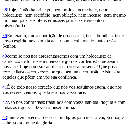
38
Hoje, já não há príncipe, nem profeta, nem chefe, nem
holocausto, nem sacrifício, nem oblação, nem incenso, nem mesmo
um lugar para vos oferecer nossas primícias e encontrar
misericórdia.
39
Entretanto, que a contrição de nosso coração e a humilhação de
nosso espírito nos permita achar bom acolhimento junto a vós,
Senhor,
40
como se nós nos apresentássemos com um holocausto de
carneiros, de touros e milhares de gordos cordeiros! Que assim
possa ser hoje o nosso sacrifício em vossa presença! Que possa
reconciliar-nos convosco, porque nenhuma confusão existe para
aqueles que põem em vós sua confiança.
41
É de todo nosso coração que nós vos seguimos agora, que nós
vos reve­renciamos, que buscamos vossa face.
42
Não nos confundais; tratai-nos com vossa habitual doçura e com
todas as riquezas de vossa misericórdia.
43
Ponde em execução vossos prodígios para nos salvar, Senhor, e
cobri vosso nome de glória.