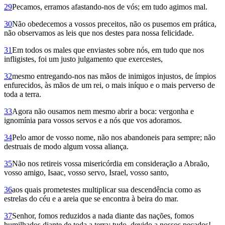
29
Pecamos, erramos afastando-nos de vós; em tudo agimos mal.
30
Não obedecemos a vossos preceitos, não os pusemos em prática,
não observamos as leis que nos destes para nossa felicidade.
31
Em todos os males que enviastes sobre nós, em tudo que nos
infligistes, foi um justo julgamento que exercestes,
32
mesmo entregando-nos nas mãos de inimigos injustos, de ímpios
enfurecidos, às mãos de um rei, o mais iníquo e o mais perverso de
toda a terra.
33
Agora não ousamos nem mesmo abrir a boca: vergonha e
ignomínia para vossos servos e a nós que vos adoramos.
34
Pelo amor de vosso nome, não nos abandoneis para sempre; não
destruais de modo algum vossa aliança.
35
Não nos retireis vossa misericórdia em consideração a Abraão,
vosso amigo, Isaac, vosso servo, Israel, vosso santo,
36
aos quais prometestes multiplicar sua descendência como as
estrelas do céu e a areia que se encontra à beira do mar.
37
Senhor, fomos reduzidos a nada diante das nações, fomos
humilhados diante de toda a terra: tudo, devido a nossos pecados!