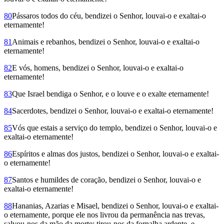
80
Pássaros todos do céu, bendizei o Senhor, louvai-o e exaltai-o
eternamente!
81
Animais e rebanhos, bendizei o Senhor, louvai-o e exaltai-o
eternamente!
82
E vós, homens, bendizei o Senhor, louvai-o e exaltai-o
eternamente!
83
Que Israel bendiga o Senhor, e o louve e o exalte eternamente!
84
Sacerdotes, bendizei o Senhor, louvai-o e exaltai-o eternamente!
85
Vós que estais a serviço do templo, bendizei o Senhor, louvai-o e
exaltai-o eternamente!
86
Espíritos e almas dos justos, bendizei o Senhor, louvai-o e exaltai-
o eternamente!
87
Santos e humildes de coração, bendizei o Senhor, louvai-o e
exaltai-o eternamente!
88
Hananias, Azarias e Misael, bendizei o Senhor, louvai-o e exaltai-
o eternamente, porque ele nos livrou da permanência nas trevas,
salvou-nos da mão da morte; tirou-nos da fornalha ardente, e