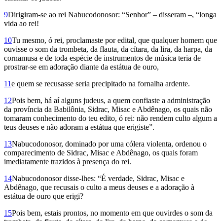
9
Dirigiram-se ao rei Nabucodono­sor: “Senhor” – disseram –, “longa
vida ao rei!
10
Tu mesmo, ó rei, proclamaste por edital, que qualquer homem que
ouvisse o som da trombeta, da flauta, da cítara, da lira, da harpa, da
cornamusa e de toda espécie de instrumentos de música teria de
prostrar-se em adoração diante da estátua de ouro,
11
e quem se recusasse seria precipitado na fornalha ardente.
12
Pois bem, há aí alguns judeus, a quem confiaste a administração
da província da Babilônia, Sidrac, Misac e Abdênago, os quais não
tomaram conhecimento do teu edito, ó rei: não rendem culto algum a
teus deuses e não adoram a estátua que erigiste”.
13
Nabucodonosor, dominado por uma cólera violenta, ordenou o
comparecimento de Sidrac, Misac e Abdênago, os quais foram
imediatamente trazidos à presença do rei.
14
Nabucodonosor disse-lhes: “É verdade, Sidrac, Misac e
Abdênago, que recusais o culto a meus deuses e a adoração à
estátua de ouro que erigi?
15
Pois bem, estais prontos, no momento em que ouvirdes o som da