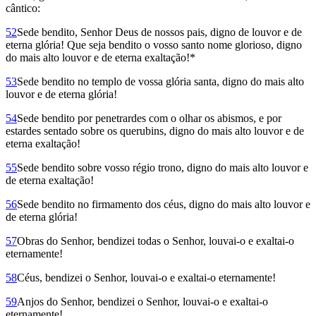
cântico:
52
Sede bendito, Senhor Deus de nossos pais, digno de louvor e de
eterna glória! Que seja bendito o vosso santo nome glorioso, digno
do mais alto louvor e de eterna exaltação!*
53
Sede bendito no templo de vossa glória santa, digno do mais alto
louvor e de eterna glória!
54
Sede bendito por penetrardes com o olhar os abismos, e por
estardes sentado sobre os querubins, digno do mais alto louvor e de
eterna exaltação!
55
Sede bendito sobre vosso régio trono, digno do mais alto louvor e
de eterna exaltação!
56
Sede bendito no firmamento dos céus, digno do mais alto louvor e
de eterna glória!
57
Obras do Senhor, bendizei todas o Senhor, louvai-o e exaltai-o
eternamente!
58
Céus, bendizei o Senhor, louvai-o e exaltai-o eternamente!
59
Anjos do Senhor, bendizei o Senhor, louvai-o e exaltai-o
eternamente!