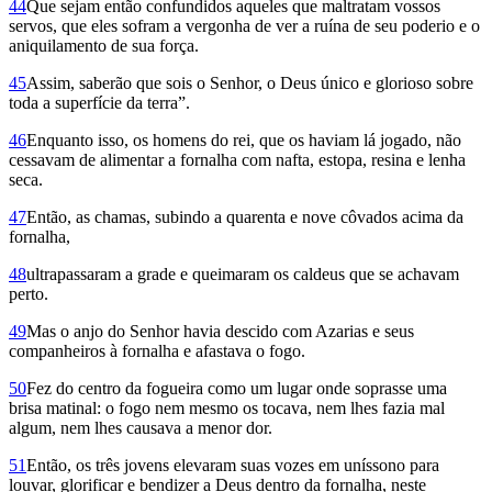
44
Que sejam então confundidos aqueles que maltratam vossos
servos, que eles sofram a vergonha de ver a ruína de seu poderio e o
aniquilamento de sua força.
45
Assim, saberão que sois o Senhor, o Deus único e glorioso sobre
toda a superfície da terra”.
46
Enquanto isso, os homens do rei, que os haviam lá jogado, não
cessavam de alimentar a fornalha com nafta, estopa, resina e lenha
seca.
47
Então, as chamas, subindo a quarenta e nove côvados acima da
fornalha,
48
ultrapassaram a grade e queimaram os caldeus que se achavam
perto.
49
Mas o anjo do Senhor havia descido com Azarias e seus
companheiros à fornalha e afastava o fogo.
50
Fez do centro da fogueira como um lugar onde soprasse uma
brisa matinal: o fogo nem mesmo os tocava, nem lhes fazia mal
algum, nem lhes causava a menor dor.
51
Então, os três jovens elevaram suas vozes em uníssono para
louvar, glorificar e bendizer a Deus dentro da fornalha, neste