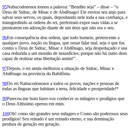
95
Nabucodonosor tomou a palavra: “Bendito seja” – disse – “o
Deus de Sidrac, de Misac e de Abdênago! Ele enviou seu anjo para
salvar seus servos, os quais, depositando nele toda a sua confiança, e
transgredindo as ordens do rei, preferiram expor suas vidas a se
prostrarem em adoração diante de um deus que não era o seu.
96
Em consequência dou ordem, que todo homem, pertencente a
qualquer povo, nação ou língua, que ousar falar mal, seja o que for,
contra o Deus de Sidrac, Misac e Abdênago, seja despedaçado e sua
casa reduzida a um montão de imundícies; porque não há outro deus
capaz de realizar uma libertação assim!”.
97
Depois, o rei ainda melhorou a situação de Sidrac, Misac e
Abdênago na província da Babilônia.
98
Do rei Nabucodonosor a todos os povos, nações e pessoas de
todas as línguas que habitam a terra, felicidade e prosperidade!*
99
Pareceu-me bom fazer-vos conhecer os milagres e prodígios que
o Deus Altíssimo operou em mim.
100
Oh! como são grandes seus milagres e Como são poderosos seus
prodígios! Seu reinado é um reinado eterno, e sua dominação
perdura de geração em geração.