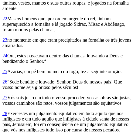
túnicas, vestes, mantos e suas outras roupas, e jogados na fornalha
ardente.
22
Mas os homens que, por ordem urgente do rei, tinham
superaquecido a fornalha e lá jogado Sidrac, Misac e Abdênago,
foram mortos pelas chamas,
23
no momento em que eram precipitados na fornalha os três jovens
amarrados.
24
Ora, estes passeavam dentro das chamas, louvando a Deus e
bendizendo o Senhor.*
25
Azarias, em pé bem no meio do fogo, fez a seguinte oração:
26
“Sede bendito e louvado, Senhor, Deus de nossos pais! Que
vosso nome seja glorioso pelos séculos!
27
Vós sois justo em todo o vosso proceder; vossas obras são justas,
vossos caminhos são retos, vossos julgamentos são equitativos.
28
Exercestes um julgamento equitativo em tudo aquilo que nos
infligistes e em tudo aquilo que infligistes à cidade santa de nossos
pais, Jerusalém; foi em consequência de um julgamento equitativo
que vós nos infligistes tudo isso por causa de nossos pecados.