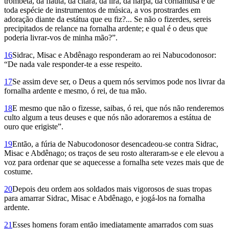
trombeta, da flauta, da cítara, da lira, da harpa, da cornamusa e de
toda espécie de instrumentos de música, a vos pros­trardes em
adoração diante da estátua que eu fiz?... Se não o fizerdes, sereis
precipitados de relance na fornalha ardente; e qual é o deus que
poderia livrar-vos de minha mão?”.
16
Sidrac, Misac e Abdênago res­ponderam ao rei Nabucodonosor:
“De nada vale responder-te a esse respeito.
17
Se assim deve ser, o Deus a quem nós servimos pode nos livrar da
fornalha ardente e mesmo, ó rei, de tua mão.
18
E mesmo que não o fizesse, saibas, ó rei, que nós não renderemos
culto algum a teus deuses e que nós não adoraremos a estátua de
ouro que erigiste”.
19
Então, a fúria de Nabucodonosor desencadeou-se contra Sidrac,
Misac e Abdênago; os traços de seu rosto alteraram-se e ele elevou a
voz para ordenar que se aquecesse a fornalha sete vezes mais que de
costume.
20
Depois deu ordem aos soldados mais vigorosos de suas tropas
para amarrar Sidrac, Misac e Abdênago, e jogá-los na fornalha
ardente.
21
Esses homens foram então imediatamente amarrados com suas