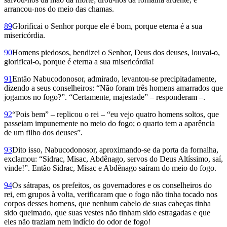
arrancou-nos do meio das chamas.
89
Glorificai o Senhor porque ele é bom, porque eterna é a sua
misericórdia.
90
Homens piedosos, bendizei o Senhor, Deus dos deuses, louvai-o,
glorificai-o, porque é eterna a sua misericórdia!
91
Então Nabucodonosor, admirado, levantou-se precipitadamente,
dizendo a seus conselheiros: “Não foram três homens amarrados que
jogamos no fogo?”. “Certamente, majestade” – responderam –.
92
“Pois bem” – replicou o rei – “eu vejo quatro homens soltos, que
passeiam impunemente no meio do fogo; o quarto tem a aparência
de um filho dos deuses”.
93
Dito isso, Nabucodonosor, aproximando-se da porta da fornalha,
exclamou: “Sidrac, Misac, Abdênago, servos do Deus Altíssimo, saí,
vinde!”. Então Sidrac, Misac e Abdênago saíram do meio do fogo.
94
Os sátrapas, os prefeitos, os governadores e os conselheiros do
rei, em grupos à volta, verificaram que o fogo não tinha tocado nos
corpos desses homens, que nenhum cabelo de suas cabeças tinha
sido queimado, que suas vestes não tinham sido estragadas e que
eles não traziam nem indício do odor de fogo!